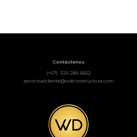
24 octubre, 2017
Art & Crafts
Hippie Coffee
Contáctenos
(+57) 320 286 6662
servicioalcliente@wdconstructora.com