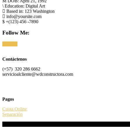
DOB: April 21, 1992
Education: Digital Art
Based in: 123 Washington
info@yoursite.com
+(123) 456 -7890
Follow Me:
Contáctenos
(+57) 320 286 6662
servicioalcliente@wdconstructora.com
Pagos
Cuota Online
Separación
Bogotá – Colombia