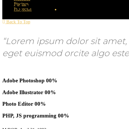
Piscinas
SAM MILLS
.
Proyectos
Back To Top
“Lorem ipsum dolor sit amet, c
eget euismod orcite algo est
Adobe Photoshop
00
%
Adobe Illustrator
00
%
Photo Editor
00
%
PHP, JS programming
00
%