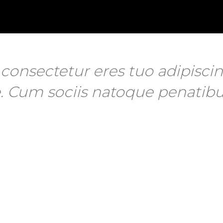
onsectetur eres tuo adipiscing 
e. Cum sociis natoque penatibu