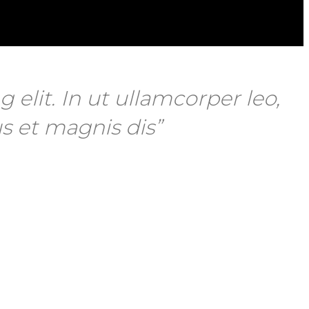
elit. In ut ullamcorper leo,
s et magnis dis”