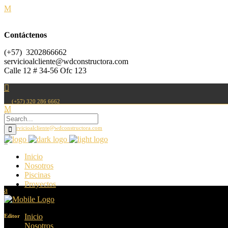
Contáctenos
(+57) 3202866662
servicioalcliente@wdconstructora.com
Calle 12 # 34-56 Ofc 123
(+57) 320 286 6662
servicioalcliente@wdconstructora.com
Inicio
Nosotros
Piscinas
Proyectos
Inicio
Editor
Nosotros