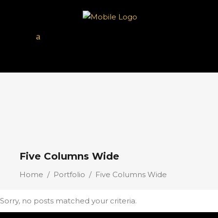
Five Columns Wide
Home
/
Portfolio
/
Five Columns Wide
Sorry, no posts matched your criteria.