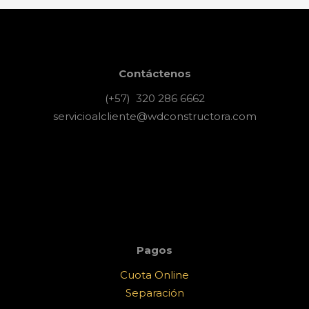
Contáctenos
(+57) 320 286 6662
servicioalcliente@wdconstructora.com
Pagos
Cuota Online
Separación