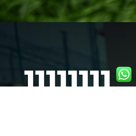
1
1
1
1
1
1
1
1
Contáctenos
(+57) 320 286 6662